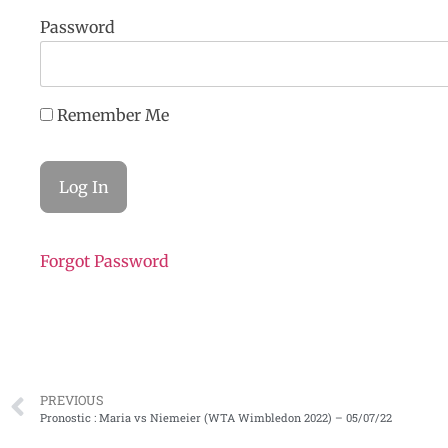
Password
Remember Me
Forgot Password
PREVIOUS
Pronostic : Maria vs Niemeier (WTA Wimbledon 2022) – 05/07/22