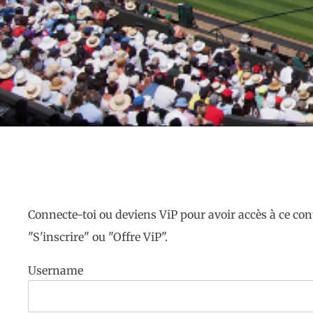
Connecte-toi ou deviens ViP pour avoir accès à ce cont
"S'inscrire" ou "Offre ViP".
Username