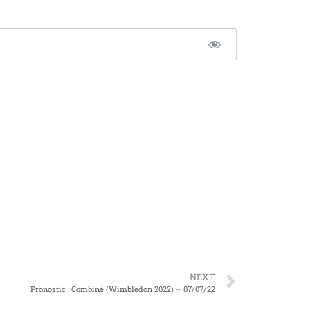
NEXT
Pronostic : Combiné (Wimbledon 2022) – 07/07/22