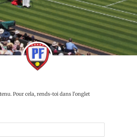
enu. Pour cela, rends-toi dans l'onglet