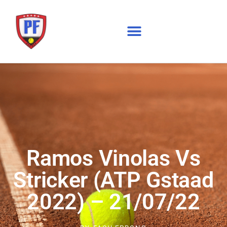
Ramos Vinolas Vs
Stricker (ATP Gstaad
2022) – 21/07/22