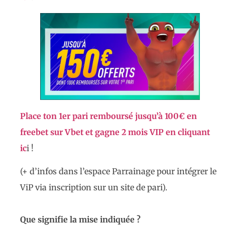
Place ton 1er pari remboursé jusqu’à 100€ en
freebet sur Vbet et gagne 2 mois VIP en cliquant
ic
i !
(+ d’infos dans l’espace Parrainage pour intégrer le
ViP via inscription sur un site de pari).
Que signifie la mise indiquée ?