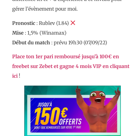
gérer l’évènement pour moi.
Pronostic
: Rublev (1.84)
Mise
: 1,5% (Winamax)
Début du match
: prévu 19h30 (07/09/22)
Place ton 1er pari remboursé jusqu’à 100€ en
freebet sur Zebet et gagne 4 mois VIP en cliquant
ici
!