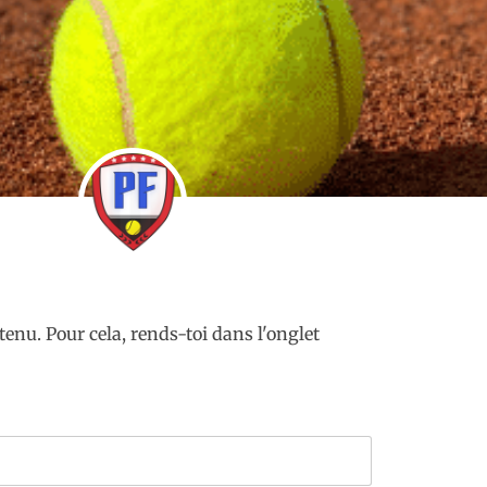
enu. Pour cela, rends-toi dans l'onglet