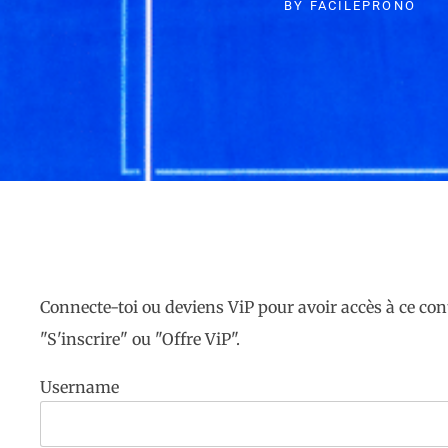
BY
FACILEPRONO
Connecte-toi ou deviens ViP pour avoir accès à ce cont
"S'inscrire" ou "Offre ViP".
Username