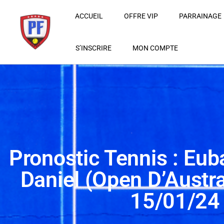
ACCUEIL
OFFRE VIP
PARRAINAGE
S’INSCRIRE
MON COMPTE
Pronostic Tennis : Eub
Daniel (Open D’Austra
15/01/24