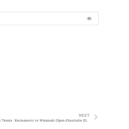
NEXT
Pronostic Tennis : Kecmanovic vs Watanuki (Open d’Australie 2024) – 16/01/24