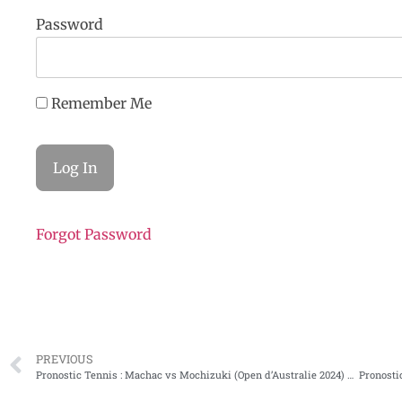
Password
Remember Me
Forgot Password
PREVIOUS
Pronostic Tennis : Machac vs Mochizuki (Open d’Australie 2024) – 14/01/24