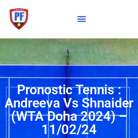
Pronostic Tennis :
Andreeva Vs Shnaider
(WTA Doha 2024) –
11/02/24