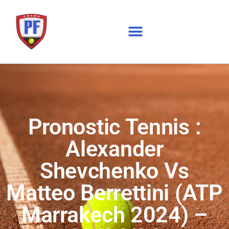
Pronostic Tennis :
Alexander
Shevchenko Vs
Matteo Berrettini (ATP
Marrakech 2024) –