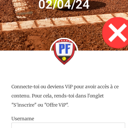
02/04/24
BY
FACILEPRONO
Connecte-toi ou deviens ViP pour avoir accès à ce
contenu. Pour cela, rends-toi dans l'onglet
"S'inscrire" ou "Offre ViP".
Username