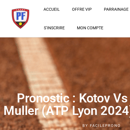
ACCUEIL
OFFRE VIP
PARRAINAGE
S’INSCRIRE
MON COMPTE
Pronostic : Kotov Vs
Muller (ATP Lyon 2024
BY
FACILEPRONO