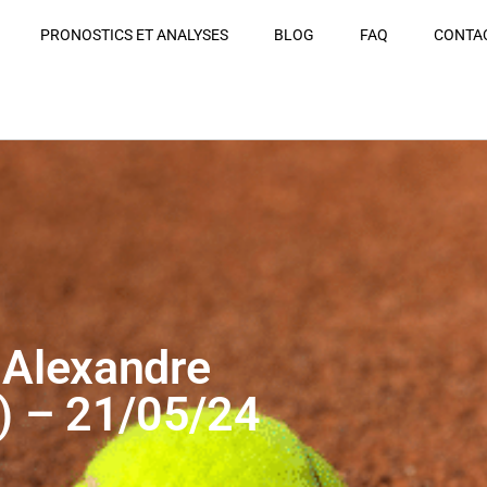
PRONOSTICS ET ANALYSES
BLOG
FAQ
CONTA
 Alexandre
) – 21/05/24