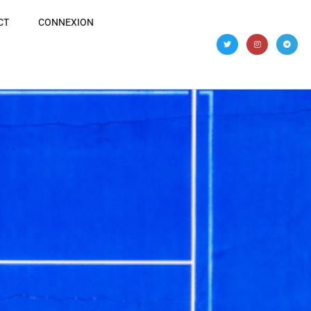
CT
CONNEXION