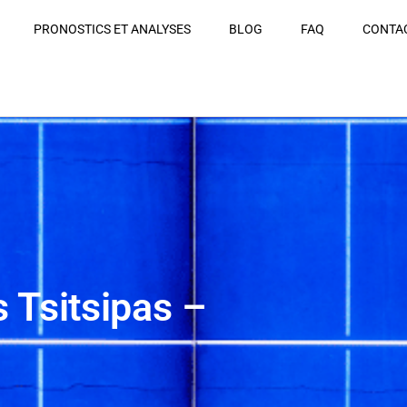
PRONOSTICS ET ANALYSES
BLOG
FAQ
CONTA
 Tsitsipas –