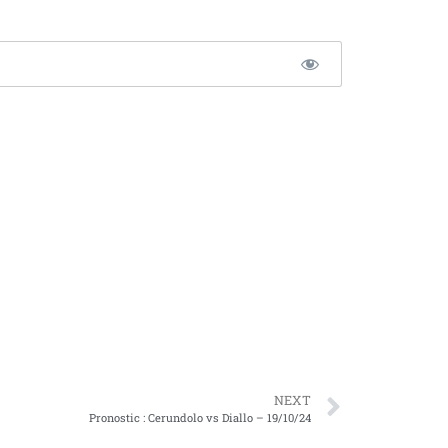
NEXT
Pronostic : Cerundolo vs Diallo – 19/10/24