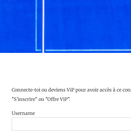
Connecte-toi ou deviens ViP pour avoir accès à ce cont
"S'inscrire" ou "Offre ViP".
Username