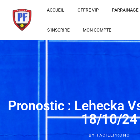
ACCUEIL
OFFRE VIP
PARRAINAGE
S’INSCRIRE
MON COMPTE
Pronostic : Lehecka Vs
18/10/24
BY
FACILEPRONO