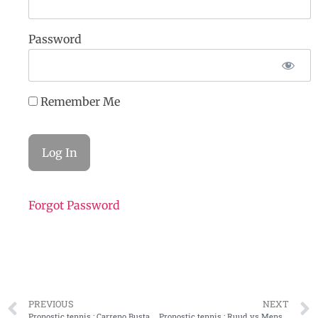
Password
Remember Me
Forgot Password
PREVIOUS
NEXT
Pronostic tennis : Carreno Busta vs Kamil Majchrzak – 14/01/25 – Open d’Australie 2025)
Pronostic tennis : Ruud vs Mensik – 15/01/25 – Open d’Australie 2025)