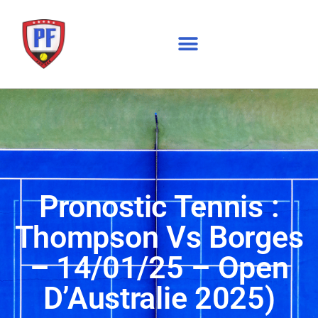
Pronostic Tennis :
Thompson Vs Borges
– 14/01/25 – Open
D’Australie 2025)