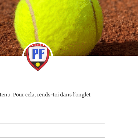
enu. Pour cela, rends-toi dans l'onglet