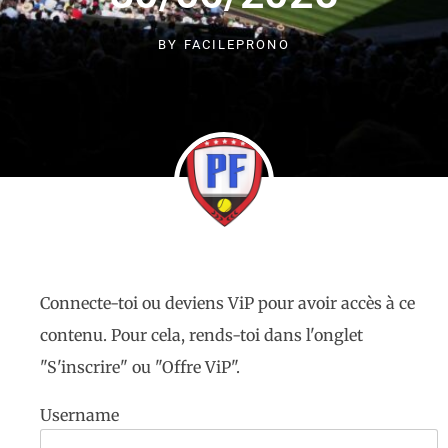
BY
FACILEPRONO
Connecte-toi ou deviens ViP pour avoir accès à ce
contenu. Pour cela, rends-toi dans l'onglet
"S'inscrire" ou "Offre ViP".
Username