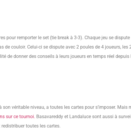
s pour remporter le set (tie break à 3-3). Chaque jeu se dispute 
as de couloir. Celui-ci se dispute avec 2 poules de 4 joueurs, les
lité de donner des conseils à leurs joueurs en temps réel depuis
ve à son véritable niveau, a toutes les cartes pour s’imposer. Mai
ns sur ce tournoi.
Basavareddy et Landaluce sont aussi à surveill
 redistribuer toutes les cartes.