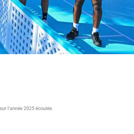
 sur l’année 2025 écoulée.