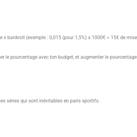
mise x bankroll (exemple : 0,015 (pour 1,5%) x 1000€ = 15€ de mi
er le pourcentage avec ton budget, et augmenter le pourcentage
s séries qui sont inévitables en paris sportifs.