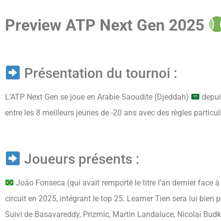
Preview ATP Next Gen 2025
Présentation du tournoi :
L’ATP Next Gen se joue en Arabie Saoudite (Djeddah)
depuis
entre les 8 meilleurs jeunes de -20 ans avec des règles particu
Joueurs présents :
Joâo Fonseca (qui avait remporté le titre l’an dernier face
circuit en 2025, intégrant le top 25. Learner Tien sera lui bien 
Suivi de Basavareddy, Prizmic, Martin Landaluce, Nicolai Budko