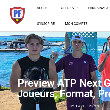
ACCUEIL
OFFRE VIP
PARRAINAGE
S’INSCRIRE
MON COMPTE
Preview ATP Next G
Joueurs, Format, P
BY
FACILEPRONO