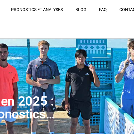
PRONOSTICS ET ANALYSES
BLOG
FAQ
CONTA
en 2025 :
ronostics…