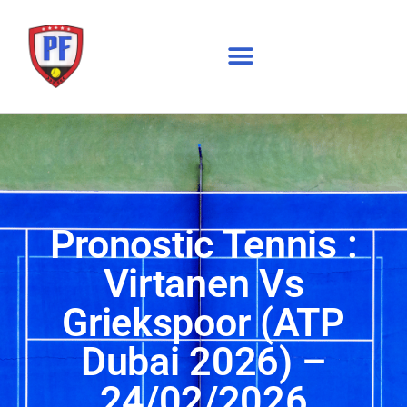
Pronostic Tennis :
Virtanen Vs
Griekspoor (ATP
Dubai 2026) –
24/02/2026