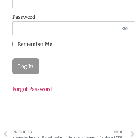
Password
Remember Me
Forgot Password
PREVIOUS
NEXT
Pronostic tennis : Rafael Jodar vs Cameron Norrie (ATP Acapulco 2026) – 24/02/2026
Pronostic tennis : Combiné (ATP 2026) – 24/02/2026