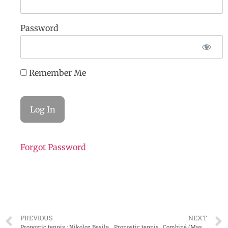
Password
Remember Me
Forgot Password
PREVIOUS
NEXT
Pronostic tennis : Nikoloz Basilashvili vs Andrey Rublev (ATP Rome 2026) – 12/05/2026
Pronostic tennis : Combiné (Masters de Rome 2026) – 13/05/2026