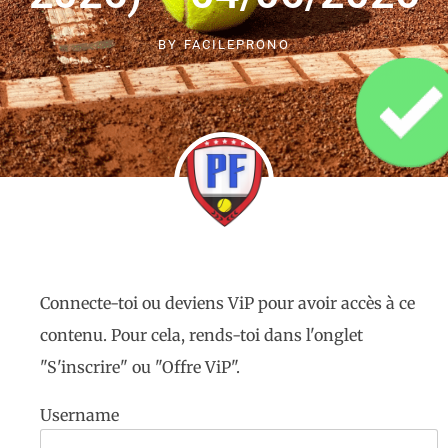
BY
FACILEPRONO
Connecte-toi ou deviens ViP pour avoir accès à ce
contenu. Pour cela, rends-toi dans l'onglet
"S'inscrire" ou "Offre ViP".
Username