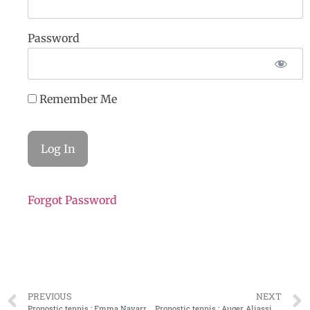
Password
Remember Me
Forgot Password
PREVIOUS
NEXT
Pronostic tennis : Emma Navarro vs Kostyuk (ATP Wimbledon) – 04/07/2026
Pronostic tennis : Auger Aliassime vs Djokovic (ATP Wimbledon) – 07/07/2026