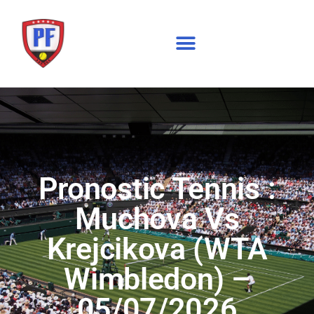
Pronostic Tennis :
Muchova Vs
Krejcikova (WTA
Wimbledon) –
05/07/2026