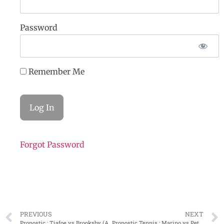
Password
Remember Me
Forgot Password
PREVIOUS
NEXT
Pronostic : Tiafoe vs Brooksby (ATP Atlanta) – 30/07/22
Pronostic Tennis : Marino vs Petkovic (WTA Washington) – 03/08/22