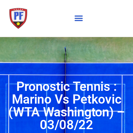
Pronostic Tennis :
Marino Vs Petkovic
(WTA Washington) –
03/08/22