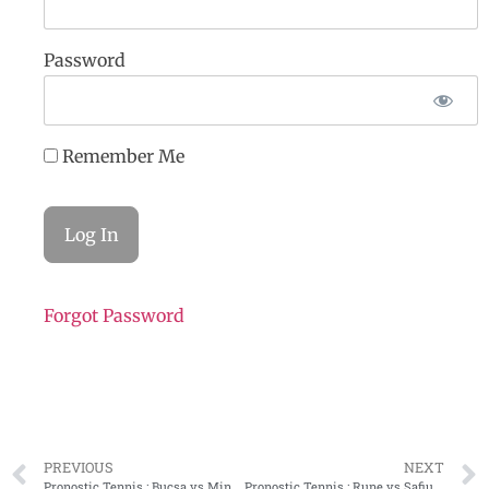
Password
Remember Me
Forgot Password
PREVIOUS
NEXT
Pronostic Tennis : Bucsa vs Minnen (WTA Brisbane 2023) – 31/12/23
Pronostic Tennis : Rune vs Safiullin (ATP Brisbane 2024) – 05/01/24