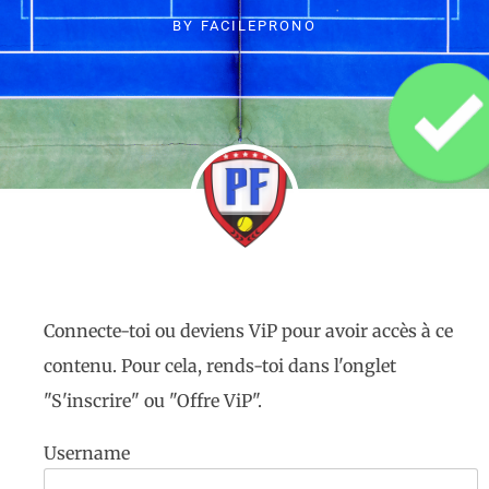
BY
FACILEPRONO
Connecte-toi ou deviens ViP pour avoir accès à ce
contenu. Pour cela, rends-toi dans l'onglet
"S'inscrire" ou "Offre ViP".
Username