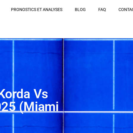
PRONOSTICS ET ANALYSES
BLOG
FAQ
CONTA
 Korda Vs
025 (Miami