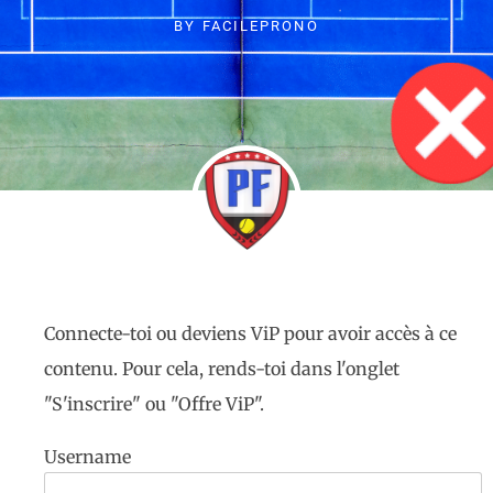
BY
FACILEPRONO
Connecte-toi ou deviens ViP pour avoir accès à ce
contenu. Pour cela, rends-toi dans l'onglet
"S'inscrire" ou "Offre ViP".
Username