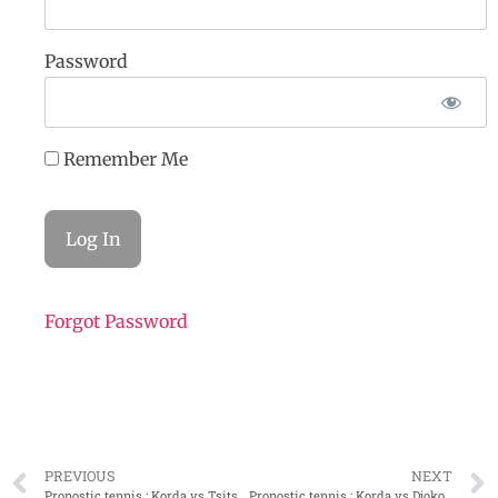
Password
Remember Me
Forgot Password
PREVIOUS
NEXT
Pronostic tennis : Korda vs Tsitsipas – 23/03/2025 (Miami Open)
Pronostic tennis : Korda vs Djokovic – 27/03/2025 (Miami Open)